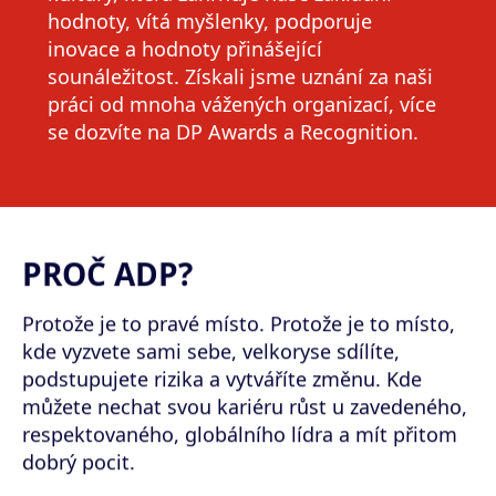
hodnoty, vítá myšlenky, podporuje
inovace a hodnoty přinášející
sounáležitost. Získali jsme uznání za naši
práci od mnoha vážených organizací, více
se dozvíte na
DP Awards a Recognition.
PROČ ADP?
Protože je to pravé místo. Protože je to místo,
kde vyzvete sami sebe, velkoryse sdílíte,
podstupujete rizika a vytváříte změnu. Kde
můžete nechat svou kariéru růst u zavedeného,
respektovaného, globálního lídra a mít přitom
dobrý pocit.