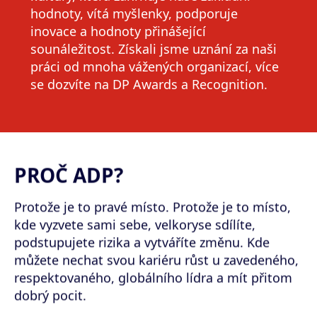
hodnoty, vítá myšlenky, podporuje
inovace a hodnoty přinášející
sounáležitost. Získali jsme uznání za naši
práci od mnoha vážených organizací, více
se dozvíte na
DP Awards a Recognition.
PROČ ADP?
Protože je to pravé místo. Protože je to místo,
kde vyzvete sami sebe, velkoryse sdílíte,
podstupujete rizika a vytváříte změnu. Kde
můžete nechat svou kariéru růst u zavedeného,
respektovaného, globálního lídra a mít přitom
dobrý pocit.