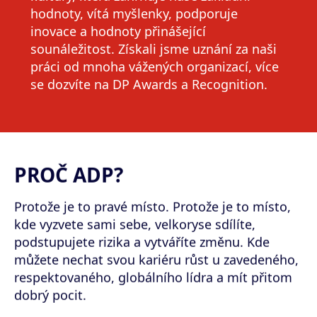
hodnoty, vítá myšlenky, podporuje
inovace a hodnoty přinášející
sounáležitost. Získali jsme uznání za naši
práci od mnoha vážených organizací, více
se dozvíte na
DP Awards a Recognition.
PROČ ADP?
Protože je to pravé místo. Protože je to místo,
kde vyzvete sami sebe, velkoryse sdílíte,
podstupujete rizika a vytváříte změnu. Kde
můžete nechat svou kariéru růst u zavedeného,
respektovaného, globálního lídra a mít přitom
dobrý pocit.