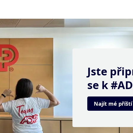
Jste přip
se k #AD
Najít mé příšt