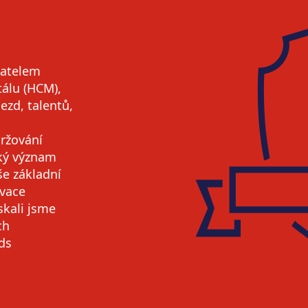
vatelem
tálu (HCM),
ezd, talentů,
držování
lký význam
še základní
ovace
skali jsme
ch
ds