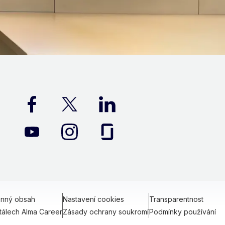
onný obsah
Nastavení cookies
Transparentnost
tálech Alma Career
Zásady ochrany soukromí
Podmínky používání