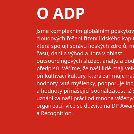
O ADP
Jsme komplexním globálním poskyto
cloudových řešení řízení lidského kapi
která spojují správu lidských zdrojů, m
času, daní a výhod a lídra v oblasti
outsourcingových služeb, analýz a do
předpisů. Věříme, že naši lidé mají ve
při kultivaci kultury, která zahrnuje na
hodnoty, vítá myšlenky, podporuje in
a hodnoty přinášející sounáležitost. Zí
uznání za naši práci od mnoha vážený
organizací, více se dozvíte na
DP Awar
a Recognition.